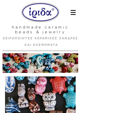
handmade ceramic
beads & jewelry
ΧΕΙΡΟΠΟΙΗΤΕΣ ΚΕΡΑΜΙΚΕΣ ΧΑΝΔΡΕΣ
ΚΑΙ ΚΟΣΜΗΜΑΤΑ
1100 degrees plus
colour
1100 ΒΑΘΜΟΙ ΣΥΝ
ΧΡΩΜΑ